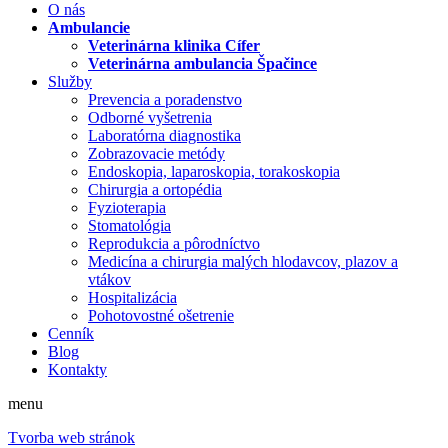
O nás
Ambulancie
Veterinárna klinika Cífer
Veterinárna ambulancia Špačince
Služby
Prevencia a poradenstvo
Odborné vyšetrenia
Laboratórna diagnostika
Zobrazovacie metódy
Endoskopia, laparoskopia, torakoskopia
Chirurgia a ortopédia
Fyzioterapia
Stomatológia
Reprodukcia a pôrodníctvo
Medicína a chirurgia malých hlodavcov, plazov a
vtákov
Hospitalizácia
Pohotovostné ošetrenie
Cenník
Blog
Kontakty
menu
Tvorba web stránok