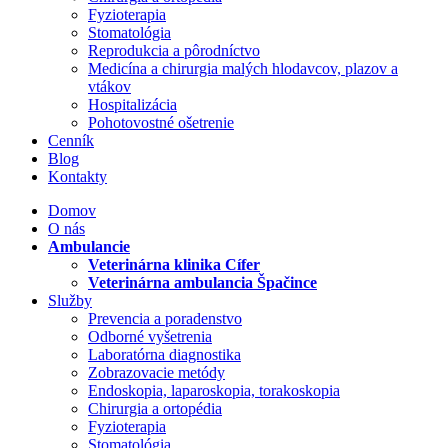
Fyzioterapia
Stomatológia
Reprodukcia a pôrodníctvo
Medicína a chirurgia malých hlodavcov, plazov a
vtákov
Hospitalizácia
Pohotovostné ošetrenie
Cenník
Blog
Kontakty
Domov
O nás
Ambulancie
Veterinárna klinika Cífer
Veterinárna ambulancia Špačince
Služby
Prevencia a poradenstvo
Odborné vyšetrenia
Laboratórna diagnostika
Zobrazovacie metódy
Endoskopia, laparoskopia, torakoskopia
Chirurgia a ortopédia
Fyzioterapia
Stomatológia