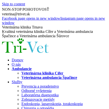
Skip to content
0917 213 934
NON-STOP POHOTOVOSŤ
veterina@trivet.sk
Facebook page opens in new window
Instagram page opens in new
window
Veterinárna klinika Trnava
Kvalitná veterinárna klinika Cífer a Veterinárna ambulancia
Špačince a Veterinárna ambulancia Šúrovce
Domov
O nás
Ambulancie
Veterinárna klinika Cífer
Veterinárna ambulancia Špačince
Služby
Prevencia a poradenstvo
Odborné vyšetrenia
Laboratórna diagnostika
Zobrazovacie metódy
Endoskopia, laparoskopia, torakoskopia
Chirurgia a ortopédia