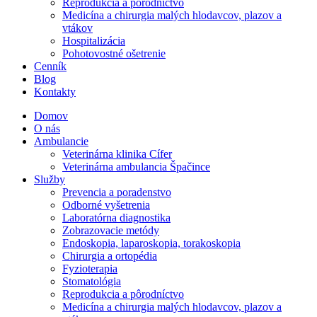
Reprodukcia a pôrodníctvo
Medicína a chirurgia malých hlodavcov, plazov a
vtákov
Hospitalizácia
Pohotovostné ošetrenie
Cenník
Blog
Kontakty
Domov
O nás
Ambulancie
Veterinárna klinika Cífer
Veterinárna ambulancia Špačince
Služby
Prevencia a poradenstvo
Odborné vyšetrenia
Laboratórna diagnostika
Zobrazovacie metódy
Endoskopia, laparoskopia, torakoskopia
Chirurgia a ortopédia
Fyzioterapia
Stomatológia
Reprodukcia a pôrodníctvo
Medicína a chirurgia malých hlodavcov, plazov a