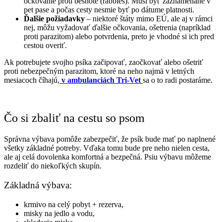
očkovanie proti besnote (rabbies). Musí byť zaznamenané v
pet pase a počas cesty nesmie byť po dátume platnosti.
Ďalšie požiadavky
– niektoré štáty mimo EÚ, ale aj v rámci
nej, môžu vyžadovať ďalšie očkovania, ošetrenia (napríklad
proti parazitom) alebo potvrdenia, preto je vhodné si ich pred
cestou overiť.
Ak potrebujete svojho psíka začipovať, zaočkovať alebo ošetriť
proti nebezpečným parazitom, ktoré na neho najmä v letných
mesiacoch číhajú,
v ambulanciách Tri-Vet
sa o to radi postaráme.
Čo si zbaliť na cestu so psom
Správna výbava pomôže zabezpečiť, že psík bude mať po naplnené
všetky základné potreby. Vďaka tomu bude pre neho nielen cesta,
ale aj celá dovolenka komfortná a bezpečná. Psiu výbavu môžeme
rozdeliť do niekoľkých skupín.
Základná výbava:
krmivo na celý pobyt + rezerva,
misky na jedlo a vodu,