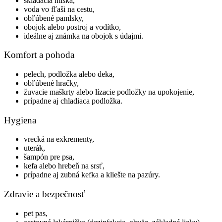
skladacia miska,
voda vo fľaši na cestu,
obľúbené pamlsky,
obojok alebo postroj a vodítko,
ideálne aj známka na obojok s údajmi.
Komfort a pohoda
pelech, podložka alebo deka,
obľúbené hračky,
žuvacie maškrty alebo lízacie podložky na upokojenie,
prípadne aj chladiaca podložka.
Hygiena
vrecká na exkrementy,
uterák,
šampón pre psa,
kefa alebo hrebeň na srsť,
prípadne aj zubná kefka a kliešte na pazúry.
Zdravie a bezpečnosť
pet pas,