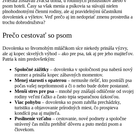
zvieratá zostávali zväčša doma, u rodinných príslušníkov alebo v
psom hoteli. Časy sa však menia a psíkovia sa stávajú nielen
plnohodnotnými členmi rodiny, ale aj pravidelnými účastníkmi
dovoleniek a výletov. Veď prečo aj im nedopriať zmenu prostredia a
trochu dobrodružstva?
Prečo cestovať so psom
Dovolenka so štvornohým miláčikom síce niekedy prináša výzvy,
ale aj kopec skvelých výhod – ako pre psa, tak aj pre jeho majiteľov.
Patria k nim predovšetkým:
Spoločné zážitky
– dovolenka v spoločnosti psa naberá nový
rozmer a prináša kopec zábavných momentov.
Menej starostí s opaterou
– nemusíte riešiť, kto postráži psa
počas vašej neprítomnosti a či o neho bude dobre postarané.
Menší stres pre psa
– mnohé psy znášajú odlúčenie od svojej
rodiny veľmi ťažko a často trpia separačnou úzkosťou.
Viac pohybu
– dovolenka so psom zahŕňa prechádzky,
turistiku a objavovanie prírodných miest, čo prospieva
kondícii psa aj majiteľa.
Posilnenie vzťahu
– cestovanie, nové podnety a spoločne
strávený čas môžu prehĺbiť dôveru a puto medzi psom a
človekom.