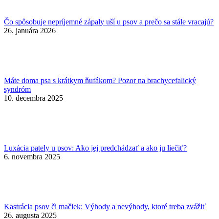
Čo spôsobuje nepríjemné zápaly uší u psov a prečo sa stále vracajú?
26. januára 2026
Máte doma psa s krátkym ňufákom? Pozor na brachycefalický
syndróm
10. decembra 2025
Luxácia pately u psov: Ako jej predchádzať a ako ju liečiť?
6. novembra 2025
Kastrácia psov či mačiek: Výhody a nevýhody, ktoré treba zvážiť
26. augusta 2025