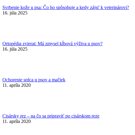
Svrbenie kože u psa: Čo ho spôsobuje a kedy zájsť k veterinárovi?
16. júla 2025
Ortopédia zvierat: Má zmysel kĺbová výživa u psov?
16. júla 2025
Ochorenie srdca u psov a mačiek
11. apríla 2020
Cisársky rez – na čo sa pripraviť po cisárskom reze
11. apríla 2020