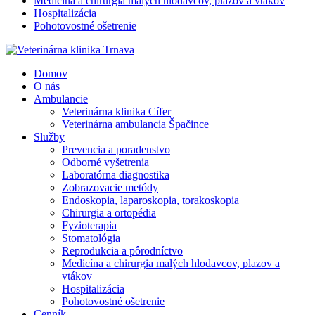
Medicína a chirurgia malých hlodavcov, plazov a vtákov
Hospitalizácia
Pohotovostné ošetrenie
Domov
O nás
Ambulancie
Veterinárna klinika Cífer
Veterinárna ambulancia Špačince
Služby
Prevencia a poradenstvo
Odborné vyšetrenia
Laboratórna diagnostika
Zobrazovacie metódy
Endoskopia, laparoskopia, torakoskopia
Chirurgia a ortopédia
Fyzioterapia
Stomatológia
Reprodukcia a pôrodníctvo
Medicína a chirurgia malých hlodavcov, plazov a
vtákov
Hospitalizácia
Pohotovostné ošetrenie
Cenník