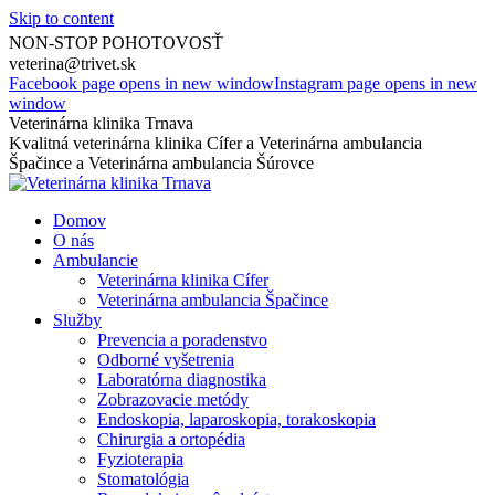
Skip to content
0917 213 934
NON-STOP POHOTOVOSŤ
veterina@trivet.sk
Facebook page opens in new window
Instagram page opens in new
window
Veterinárna klinika Trnava
Kvalitná veterinárna klinika Cífer a Veterinárna ambulancia
Špačince a Veterinárna ambulancia Šúrovce
Domov
O nás
Ambulancie
Veterinárna klinika Cífer
Veterinárna ambulancia Špačince
Služby
Prevencia a poradenstvo
Odborné vyšetrenia
Laboratórna diagnostika
Zobrazovacie metódy
Endoskopia, laparoskopia, torakoskopia
Chirurgia a ortopédia
Fyzioterapia
Stomatológia