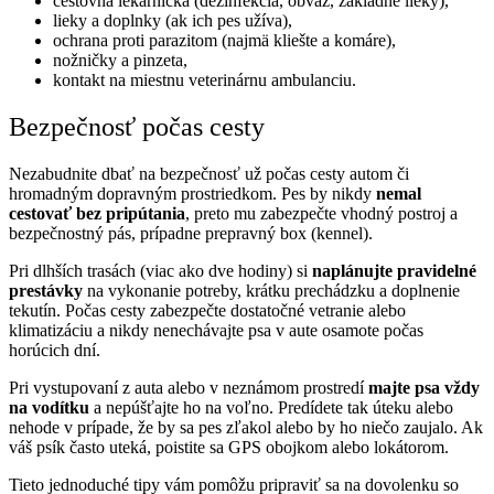
cestovná lekárnička (dezinfekcia, obväz, základné lieky),
lieky a doplnky (ak ich pes užíva),
ochrana proti parazitom (najmä kliešte a komáre),
nožničky a pinzeta,
kontakt na miestnu veterinárnu ambulanciu.
Bezpečnosť počas cesty
Nezabudnite dbať na bezpečnosť už počas cesty autom či
hromadným dopravným prostriedkom. Pes by nikdy
nemal
cestovať bez pripútania
, preto mu zabezpečte vhodný postroj a
bezpečnostný pás, prípadne prepravný box (kennel).
Pri dlhších trasách (viac ako dve hodiny) si
naplánujte pravidelné
prestávky
na vykonanie potreby, krátku prechádzku a doplnenie
tekutín. Počas cesty zabezpečte dostatočné vetranie alebo
klimatizáciu a nikdy nenechávajte psa v aute osamote počas
horúcich dní.
Pri vystupovaní z auta alebo v neznámom prostredí
majte psa vždy
na vodítku
a nepúšťajte ho na voľno. Predídete tak úteku alebo
nehode v prípade, že by sa pes zľakol alebo by ho niečo zaujalo. Ak
váš psík často uteká, poistite sa GPS obojkom alebo lokátorom.
Tieto jednoduché tipy vám pomôžu pripraviť sa na dovolenku so