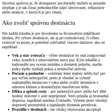
Skvelou správou je, že dostupnosť pet-friendly služieb sa neustále
zlepšuje a je tak čoraz jednoduchšie nájsť ubytovanie, reštaurácie
alebo atrakcie, v ktorých je pes vítaný.
Ako zvoliť správnu destináciu
Nie každá lokalita je pre dovolenku so štvornohým miláčikom
ideálna. Pri výbere destinácie, ale aj pri rozhodovaní, či vôbec
cestovať so psom, je potrebné zohľadniť viacero faktorov, ako sú
napríklad:
Vek a stav zvieraťa
– výber destinácie by mal zodpovedať
veku, kondícii a zdravotnému stavu psa. Kým mladšie a
katívnejšie psy ocenia turistiku a dostatok pohybu, staršie
psíky lepšie znášajú pokoj a nenáročné aktivity.
Počasie a podnebie
– extrémne letné teploty môžu byť pre
psy veľmi nebezpečné, preto je vhodné sa vyhnúť
najteplejším mesiacom v roku alebo zvážiť destinácie s
miernou klímou a dostatočným množstvom tieňa.
Dĺžka a spôsob cesty
– pre niektorých psov môžu byť dlhé
hodiny strávené v aute nepríjemné. Stres prináša aj hromadná
doprava, napríklad autobus či lietadlo. Vyberte preto vhodný
dopravný prostriedok a naplánujte dostatok prestávok.
Pravidlá v destinácii –
nie všetky ubytovania akceptujú