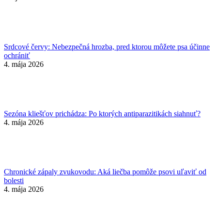
Srdcové červy: Nebezpečná hrozba, pred ktorou môžete psa účinne
ochrániť
4. mája 2026
Sezóna kliešťov prichádza: Po ktorých antiparazitikách siahnuť?
4. mája 2026
Chronické zápaly zvukovodu: Aká liečba pomôže psovi uľaviť od
bolesti
4. mája 2026