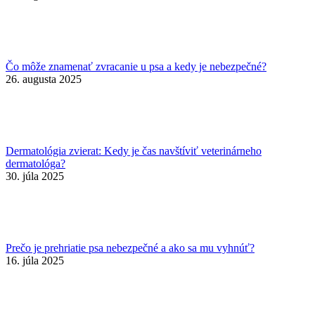
Čo môže znamenať zvracanie u psa a kedy je nebezpečné?
26. augusta 2025
Dermatológia zvierat: Kedy je čas navštíviť veterinárneho
dermatológa?
30. júla 2025
Prečo je prehriatie psa nebezpečné a ako sa mu vyhnúť?
16. júla 2025