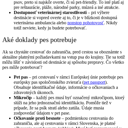
psov, preto si najskôr overte, či sú pet-friendly. To isté platí aj
pre reštaurácie, pláže, národné parky, múzeá a iné atrakcie.
Dostupnosť veterinárnej starostlivosti
– pri výbere
destinácie si vopred overte aj to, či je v blízkosti dostupná
veterinárna ambulancia alebo
nonstop pohotovosť
. Nikdy
totiž neviete, kedy ju budete potrebovať.
Aké doklady pes potrebuje
Ak sa chystáte cestovať do zahraničia, pred cestou sa oboznámte s
aktuálne platnými požiadavkami na vstup psa do krajiny. Tie sa totiž
môžu líšiť v závislosti od destinácie aj spôsobu prepravy. Čo všetko
pes môže potrebovať?
Pet pas
– pri cestovaní v rámci Európskej únie potrebuje pes
európsky pas spoločenského zvieraťa (
pet passport
).
Obsahuje identifikačné údaje, informácie o očkovaniach a
zdravotných úkonoch.
Mikročip
– každý pes musí byť označený mikročipom, ktorý
slúži na jeho jednoznačnú identifikáciu. Pomôže tiež v
prípade, že sa psík stratí alebo zatúla. Údaje musia
zodpovedať údajom v pet pase.
Očkovanie proti besnote
– podmienkou cestovania do
zahraničia, ale aj cestovania v rámci Slovenska, je platné