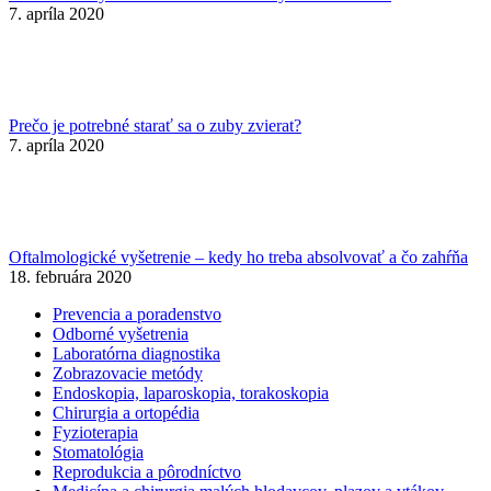
7. apríla 2020
Prečo je potrebné starať sa o zuby zvierat?
7. apríla 2020
Oftalmologické vyšetrenie – kedy ho treba absolvovať a čo zahŕňa
18. februára 2020
Prevencia a poradenstvo
Odborné vyšetrenia
Laboratórna diagnostika
Zobrazovacie metódy
Endoskopia, laparoskopia, torakoskopia
Chirurgia a ortopédia
Fyzioterapia
Stomatológia
Reprodukcia a pôrodníctvo