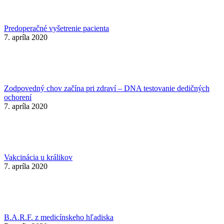
Predoperačné vyšetrenie pacienta
7. apríla 2020
Zodpovedný chov začína pri zdraví – DNA testovanie dedičných
ochorení
7. apríla 2020
Vakcinácia u králikov
7. apríla 2020
B.A.R.F. z medicínskeho hľadiska