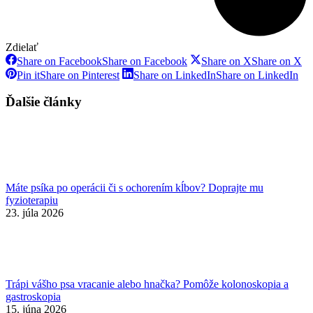
Zdielať
Share on Facebook
Share on Facebook
Share on X
Share on X
Pin it
Share on Pinterest
Share on LinkedIn
Share on LinkedIn
Ďalšie články
Máte psíka po operácii či s ochorením kĺbov? Doprajte mu
fyzioterapiu
23. júla 2026
Trápi vášho psa vracanie alebo hnačka? Pomôže kolonoskopia a
gastroskopia
15. júna 2026