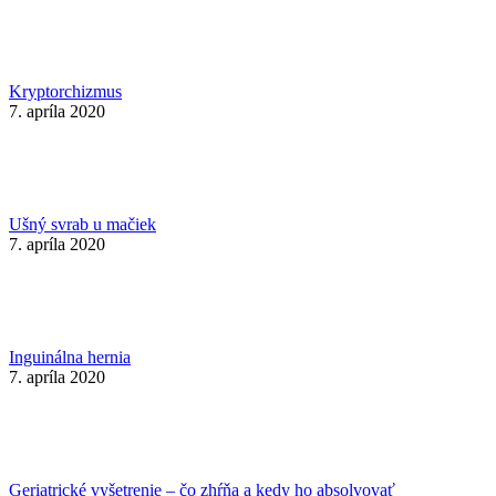
Kryptorchizmus
7. apríla 2020
Ušný svrab u mačiek
7. apríla 2020
Inguinálna hernia
7. apríla 2020
Geriatrické vyšetrenie – čo zhŕňa a kedy ho absolvovať