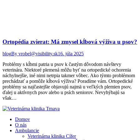
Ortopédia zvierat: Má zmysel kĺbová výživa u psov?
blog
By
vrobel@visibility.sk
16. júla 2025
Problémy s kĺbmi patria u psov k častým dôvodom návštevy
veterinára. Niektoré plemená môžu byť na ortopedické ochorenia
náchylnejšie, iné nimi netrpia takmer vôbec. Ako týmto problémom
prechádzať a pomôže kĺbová výživa? Poradíme vám. Ortopedické
problémy sa najčastejšie objavujú najmä u veľkých plemien psov,
ďalej u aktívnych psov alebo u psích seniorov. Nevyhýbajú sa
však…
Domov
O nás
Ambulancie
Veterinárna klinika Cífer