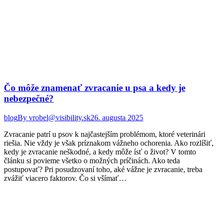
Čo môže znamenať zvracanie u psa a kedy je
nebezpečné?
blog
By
vrobel@visibility.sk
26. augusta 2025
Zvracanie patrí u psov k najčastejším problémom, ktoré veterinári
riešia. Nie vždy je však príznakom vážneho ochorenia. Ako rozlíšiť,
kedy je zvracanie neškodné, a kedy môže ísť o život? V tomto
článku si povieme všetko o možných príčinách. Ako teda
postupovať? Pri posudzovaní toho, aké vážne je zvracanie, treba
zvážiť viacero faktorov. Čo si všímať…