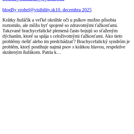
blog
By
vrobel@visibility.sk
10. decembra 2025
Krátky ňufáčik a veľké okrúhle oči u psíkov možno pôsobia
roztomilo, ale môžu byť spojené so zdravotnými ťažkosťami.
Takzvané brachycefalické plemená často bojujú so sťaženým
dýchaním, ktoré sa spája s celoživotnými ťažkosťami. Ako tieto
problémy riešiť alebo im predchádzať? Brachycefalický syndróm je
problém, ktorý postihuje najmä psov s krátkou hlavou, respektíve
skráteným ňufákom. Patria k…