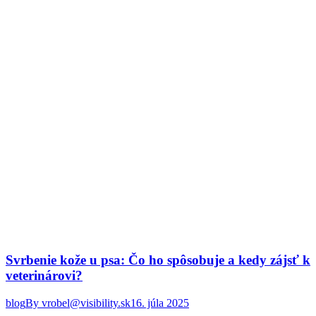
Svrbenie kože u psa: Čo ho spôsobuje a kedy zájsť k
veterinárovi?
blog
By
vrobel@visibility.sk
16. júla 2025