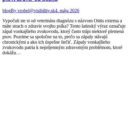
blog
By
vrobel@visibility.sk
4. mája 2026
Vypočuli ste si od veterinára diagnózu s názvom Otitis externa a
máte strach o zdravie svojho psíka? Tento latinský výraz označuje
zápal vonkajšieho zvukovodu, ktorý často trápi niektoré plemená
psov. Pozrime sa spoločne na to, prečo sa zápaly stávajú
chronickými a ako ich úspešne liečiť. Zápaly vonkajšieho
zvukovodu patria k nepríjemným zdravotným problémom, ktoré
dokážu…