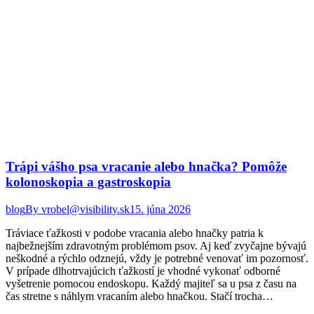
Trápi vášho psa vracanie alebo hnačka? Pomôže
kolonoskopia a gastroskopia
blog
By
vrobel@visibility.sk
15. júna 2026
Tráviace ťažkosti v podobe vracania alebo hnačky patria k
najbežnejším zdravotným problémom psov. Aj keď zvyčajne bývajú
neškodné a rýchlo odznejú, vždy je potrebné venovať im pozornosť.
V prípade dlhotrvajúcich ťažkostí je vhodné vykonať odborné
vyšetrenie pomocou endoskopu. Každý majiteľ sa u psa z času na
čas stretne s náhlym vracaním alebo hnačkou. Stačí trocha…