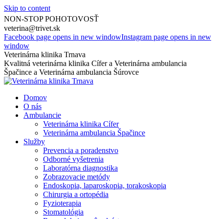
Skip to content
0917 213 934
NON-STOP POHOTOVOSŤ
veterina@trivet.sk
Facebook page opens in new window
Instagram page opens in new
window
Veterinárna klinika Trnava
Kvalitná veterinárna klinika Cífer a Veterinárna ambulancia
Špačince a Veterinárna ambulancia Šúrovce
Domov
O nás
Ambulancie
Veterinárna klinika Cífer
Veterinárna ambulancia Špačince
Služby
Prevencia a poradenstvo
Odborné vyšetrenia
Laboratórna diagnostika
Zobrazovacie metódy
Endoskopia, laparoskopia, torakoskopia
Chirurgia a ortopédia
Fyzioterapia
Stomatológia