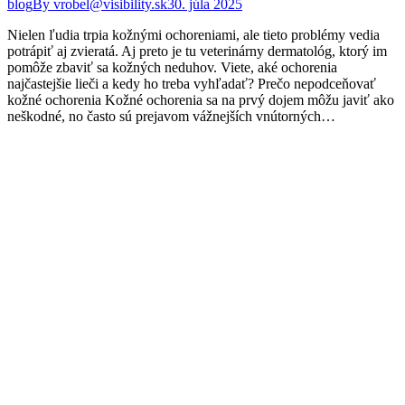
blog
By
vrobel@visibility.sk
30. júla 2025
Nielen ľudia trpia kožnými ochoreniami, ale tieto problémy vedia
potrápiť aj zvieratá. Aj preto je tu veterinárny dermatológ, ktorý im
pomôže zbaviť sa kožných neduhov. Viete, aké ochorenia
najčastejšie lieči a kedy ho treba vyhľadať? Prečo nepodceňovať
kožné ochorenia Kožné ochorenia sa na prvý dojem môžu javiť ako
neškodné, no často sú prejavom vážnejších vnútorných…