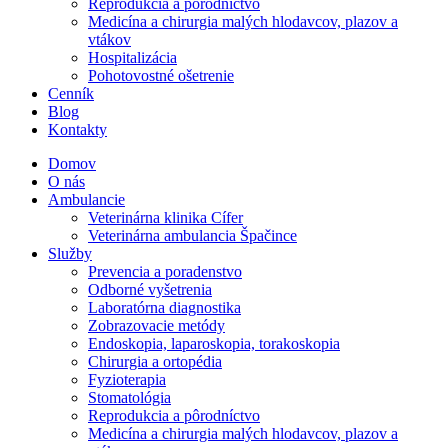
Reprodukcia a pôrodníctvo
Medicína a chirurgia malých hlodavcov, plazov a
vtákov
Hospitalizácia
Pohotovostné ošetrenie
Cenník
Blog
Kontakty
Domov
O nás
Ambulancie
Veterinárna klinika Cífer
Veterinárna ambulancia Špačince
Služby
Prevencia a poradenstvo
Odborné vyšetrenia
Laboratórna diagnostika
Zobrazovacie metódy
Endoskopia, laparoskopia, torakoskopia
Chirurgia a ortopédia
Fyzioterapia
Stomatológia
Reprodukcia a pôrodníctvo
Medicína a chirurgia malých hlodavcov, plazov a