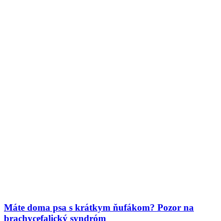
Máte doma psa s krátkym ňufákom? Pozor na
brachycefalický syndróm