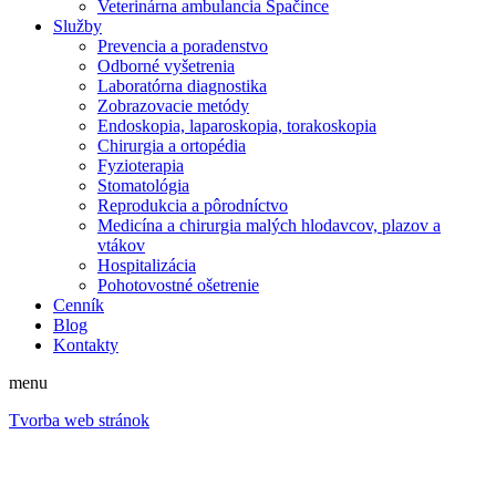
Veterinárna ambulancia Špačince
Služby
Prevencia a poradenstvo
Odborné vyšetrenia
Laboratórna diagnostika
Zobrazovacie metódy
Endoskopia, laparoskopia, torakoskopia
Chirurgia a ortopédia
Fyzioterapia
Stomatológia
Reprodukcia a pôrodníctvo
Medicína a chirurgia malých hlodavcov, plazov a
vtákov
Hospitalizácia
Pohotovostné ošetrenie
Cenník
Blog
Kontakty
menu
Tvorba web stránok