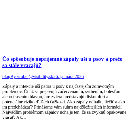
Čo spôsobuje nepríjemné zápaly uší u psov a prečo
sa stále vracajú?
blog
By
vrobel@visibility.sk
26. januára 2026
Zápaly a infekcie uší patria u psov k najčastejším zdravotným
problémov. Či už sa prejavujú začervenaním, svrbením, bolesťou
alebo trasením hlavou, pre zviera predstavujú diskomfort a
potenciálne riziko ďalších ťažkostí. Ako zápaly odhaliť, liečiť a ako
im predchádzať? Prinášame vám súhrn najdôležitejších informácií.
Najväčším problémom zápalov ucha je ten, že sa zvyknú opakovane
vracať. Ak…