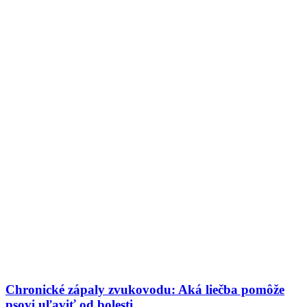
Chronické zápaly zvukovodu: Aká liečba pomôže
psovi uľaviť od bolesti