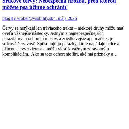
Srdcové červy: Nebezpečná hrozba, pred ktorou
môžete psa účinne ochrániť
blog
By
vrobel@visibility.sk
4. mája 2026
Červy sa netýkajú len tráviaceho traktu – niektoré druhy môžu mať
oveľa vážnejšie následky. Jedným z najnebezpečnejších
parazitárnych ochorení u psov, a zriedkavejšie aj u mačiek, je
srdcová červivosť. Spôsobujú ju parazity, ktoré napádajú srdce a
pľúcne cievy zvieraťa a môžu viesť k vážnym zdravotným
komplikáciám. Ako sa toto ochorenie šíri, aké má príznaky a…