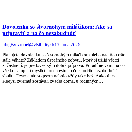
Dovolenka so štvornohým miláčikom: Ako sa
pripraviť a na čo nezabudnúť
blog
By
vrobel@visibility.sk
15. júna 2026
Plánujete dovolenku so štvornohým miláčikom alebo nad ňou ešte
stále váhate? Základom úspešného pobytu, ktorý si užijú všetci
zúčastnení, je predovšetkým dobrá príprava. Poradíme vám, na čo
všetko sa oplatí myslieť pred cestou a čo si určite nezabudnúť
zbaliť. Cestovanie so psom nebolo vždy také bežné ako dnes.
Kedysi zvieratá zostávali zväčša doma, u rodinných…