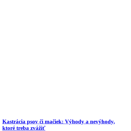
Kastrácia psov či mačiek: Výhody a nevýhody,
ktoré treba zvážiť