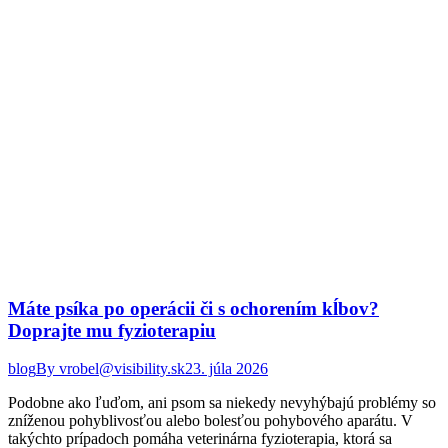
Máte psíka po operácii či s ochorením kĺbov?
Doprajte mu fyzioterapiu
blog
By
vrobel@visibility.sk
23. júla 2026
Podobne ako ľuďom, ani psom sa niekedy nevyhýbajú problémy so
zníženou pohyblivosťou alebo bolesťou pohybového aparátu. V
takýchto prípadoch pomáha veterinárna fyzioterapia, ktorá sa