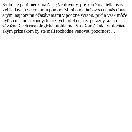
Svrbenie patrí medzi najčastejšie dôvody, pre ktoré majitelia psov
vyhľadávajú veterinárnu pomoc. Mnoho majiteľov sa na nás obracia
s tými najhoršími očakávaniami v podobe svrabu, príčin však môže
byť viac – od sezónnych kožných infekcií, cez parazity, až po
závažnejšie dermatologické problémy. V našom článku sa dočítate,
akým príznakom by ste mali rozhodne venovať pozornosť…