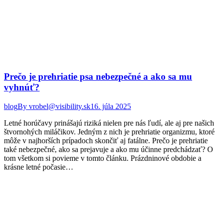
Prečo je prehriatie psa nebezpečné a ako sa mu
vyhnúť?
blog
By
vrobel@visibility.sk
16. júla 2025
Letné horúčavy prinášajú riziká nielen pre nás ľudí, ale aj pre našich
štvornohých miláčikov. Jedným z nich je prehriatie organizmu, ktoré
môže v najhorších prípadoch skončiť aj fatálne. Prečo je prehriatie
také nebezpečné, ako sa prejavuje a ako mu účinne predchádzať? O
tom všetkom si povieme v tomto článku. Prázdninové obdobie a
krásne letné počasie…