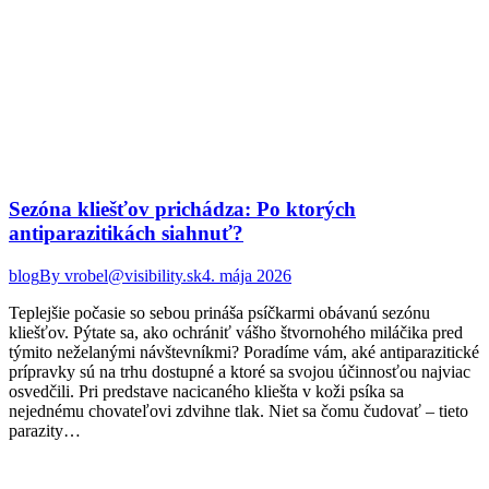
Sezóna kliešťov prichádza: Po ktorých
antiparazitikách siahnuť?
blog
By
vrobel@visibility.sk
4. mája 2026
Teplejšie počasie so sebou prináša psíčkarmi obávanú sezónu
kliešťov. Pýtate sa, ako ochrániť vášho štvornohého miláčika pred
týmito neželanými návštevníkmi? Poradíme vám, aké antiparazitické
prípravky sú na trhu dostupné a ktoré sa svojou účinnosťou najviac
osvedčili. Pri predstave nacicaného kliešta v koži psíka sa
nejednému chovateľovi zdvihne tlak. Niet sa čomu čudovať – tieto
parazity…