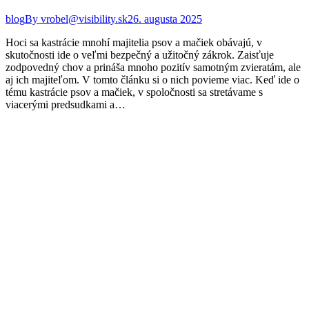
blog
By
vrobel@visibility.sk
26. augusta 2025
Hoci sa kastrácie mnohí majitelia psov a mačiek obávajú, v
skutočnosti ide o veľmi bezpečný a užitočný zákrok. Zaisťuje
zodpovedný chov a prináša mnoho pozitív samotným zvieratám, ale
aj ich majiteľom. V tomto článku si o nich povieme viac. Keď ide o
tému kastrácie psov a mačiek, v spoločnosti sa stretávame s
viacerými predsudkami a…