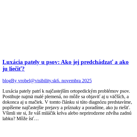
Luxácia pately u psov: Ako jej predchádzať a ako
ju liečiť?
blog
By
vrobel@visibility.sk
6. novembra 2025
Luxácia pately patrí k najčastejším ortopedickým problémov psov.
Postihuje najmä malé plemená, no môže sa objaviť aj u väčších, a
dokonca aj u mačiek. V tomto článku si túto diagnózu predstavíme,
popíšeme najčastejšie prejavy a príznaky a poradíme, ako ju riešiť.
Všimli ste si, že váš miláčik kríva alebo neprirodzene zdvíha zadnú
labku? Môže ísť…